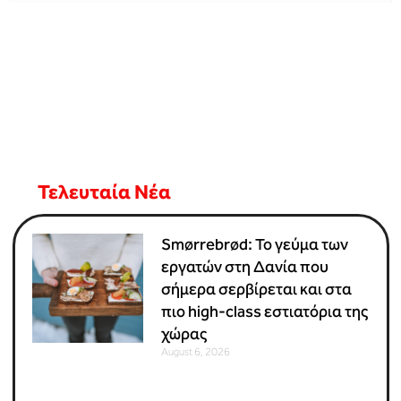
Τελευταία Νέα
Smørrebrød: Το γεύμα των
εργατών στη Δανία που
σήμερα σερβίρεται και στα
πιο high-class εστιατόρια της
χώρας
August 6, 2026