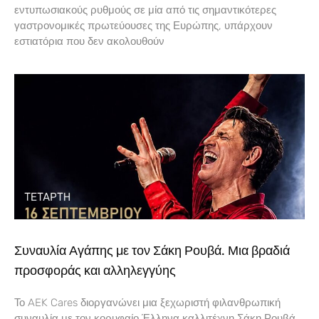
εντυπωσιακούς ρυθμούς σε μία από τις σημαντικότερες
γαστρονομικές πρωτεύουσες της Ευρώπης, υπάρχουν
εστιατόρια που δεν ακολουθούν
Συναυλία Αγάπης με τον Σάκη Ρουβά. Μια βραδιά
προσφοράς και αλληλεγγύης
Το AEK Cares διοργανώνει μια ξεχωριστή φιλανθρωπική
συναυλία με τον κορυφαίο Έλληνα καλλιτέχνη Σάκη Ρουβά,