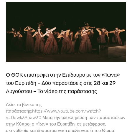
Ο ΘΟΚ επιστρέφει στην Επίδαυρο με τον «Ίωνα»
του Ευριπίδη – Δύο παραστάσεις στις 28 και 29
Αυγούστου – Το video της παράστασης
Δείτε το βίντεο της
παράστασης:https://www.youtube.com/watch?
v=Duwk39baw30 Μετά την ολοκλήρωση των παραστάσεων
στην Κύπρο, ο «Ίων» του Ευριπίδη, σε μετάφραση,
σκηνοθεσία και δραματουργική επεξεργασία του Θωμά