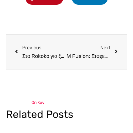
Previous
Next
Στο Rokoko για ξυλοφουρνιστές πίτσες και ζυμαρικά με άποψη
Μ Fusion: Στοχεύοντας και πάλι την αριστεία των γεύσεων
On Key
Related Posts