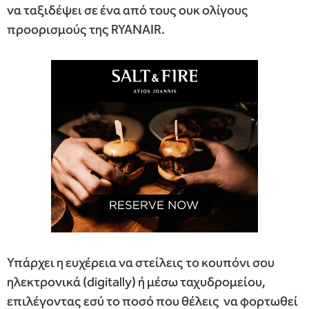
να ταξιδέψει σε ένα από τους ουκ ολίγους
προορισμούς της RYANAIR.
Υπάρχει η ευχέρεια να στείλεις το κουπόνι σου
ηλεκτρονικά (digitally) ή μέσω ταχυδρομείου,
επιλέγοντας εσύ το ποσό που θέλεις να φορτωθεί