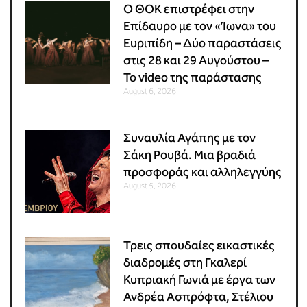
Ο ΘΟΚ επιστρέφει στην
Επίδαυρο με τον «Ίωνα» του
Ευριπίδη – Δύο παραστάσεις
στις 28 και 29 Αυγούστου –
Το video της παράστασης
August 6, 2026
Συναυλία Αγάπης με τον
Σάκη Ρουβά. Μια βραδιά
προσφοράς και αλληλεγγύης
August 5, 2026
Τρεις σπουδαίες εικαστικές
διαδρομές στη Γκαλερί
Κυπριακή Γωνιά με έργα των
Ανδρέα Ασπρόφτα, Στέλιου