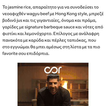
Το jasmine rice, απαραίτητο για να συνοδεύσει το
νεοαφιχθέν wagyu beef με Hong Kong style, μπρεζέ
βοδινό jus και τις γιγαντιαίες, όνομα και πράμα,
γαρίδες με signature barbeque sauce και νότες από
φιστίκι και λεμονόχορτο. Επίλογος με ανάλαφρη
πανακότα με καρύδα και πέρλες ταπιόκας, που
στο εγγυώμαι θα μπει αμέσως στη λίστα με τα πιο
favorite σου επιδόρπια.