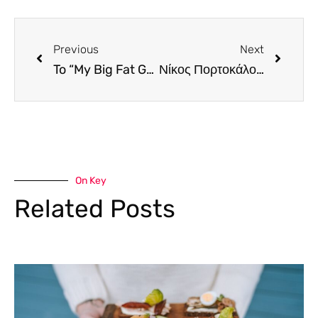
Previous
Next
To “My Big Fat Greek Wedding 3”, ανάμεσα στις 10 καλύτερες ταινίες, σύμφωνα με το BBC
Νίκος Πορτοκάλογλου και Ρένα Μόρφη, μαζί στη σκηνή
On Key
Related Posts