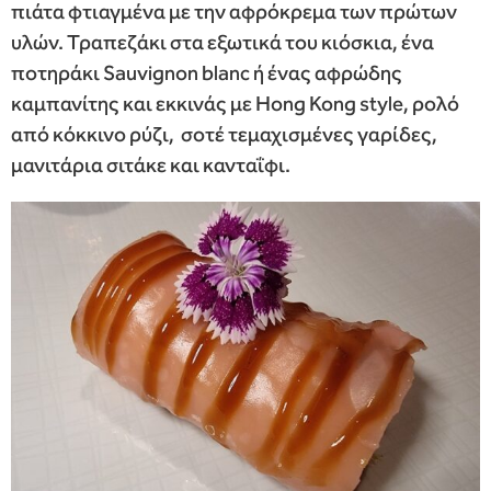
πιάτα φτιαγμένα με την αφρόκρεμα των πρώτων
υλών. Τραπεζάκι στα εξωτικά του κιόσκια, ένα
ποτηράκι Sauvignon blanc ή ένας αφρώδης
καμπανίτης και εκκινάς με Hong Kong style, ρολό
από κόκκινο ρύζι, σοτέ τεμαχισμένες γαρίδες,
μανιτάρια σιτάκε και κανταΐφι.