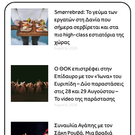
Smørrebrød: Το γεύμα των
εργατών στη Δανία που
σήμερα σερβίρεται και στα
πιο high-class εστιατόρια της
χώρας
August 6, 2026
Ο ΘΟΚ επιστρέφει στην
Επίδαυρο με τον «Ίωνα» του
Ευριπίδη – Δύο παραστάσεις
στις 28 και 29 Αυγούστου –
Το video της παράστασης
August 6, 2026
Συναυλία Αγάπης με τον
Σάκη Ρουβά. Μια βραδιά