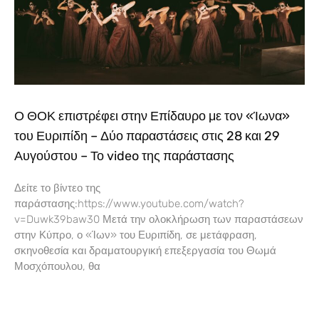
Ο ΘΟΚ επιστρέφει στην Επίδαυρο με τον «Ίωνα»
του Ευριπίδη – Δύο παραστάσεις στις 28 και 29
Αυγούστου – Το video της παράστασης
Δείτε το βίντεο της
παράστασης:https://www.youtube.com/watch?
v=Duwk39baw30 Μετά την ολοκλήρωση των παραστάσεων
στην Κύπρο, ο «Ίων» του Ευριπίδη, σε μετάφραση,
σκηνοθεσία και δραματουργική επεξεργασία του Θωμά
Μοσχόπουλου, θα