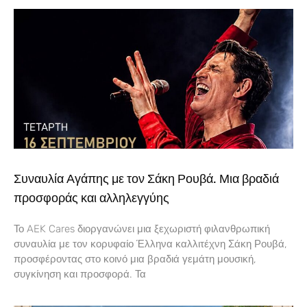
Συναυλία Αγάπης με τον Σάκη Ρουβά. Μια βραδιά
προσφοράς και αλληλεγγύης
Το AEK Cares διοργανώνει μια ξεχωριστή φιλανθρωπική
συναυλία με τον κορυφαίο Έλληνα καλλιτέχνη Σάκη Ρουβά,
προσφέροντας στο κοινό μια βραδιά γεμάτη μουσική,
συγκίνηση και προσφορά. Τα