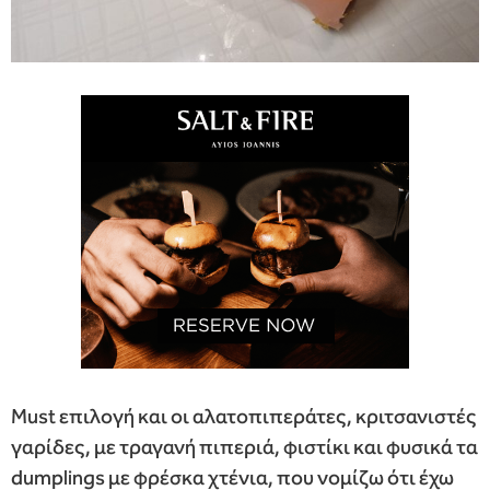
Must επιλογή και οι αλατοπιπεράτες, κριτσανιστές
γαρίδες, με τραγανή πιπεριά, φιστίκι και φυσικά τα
dumplings με φρέσκα χτένια, που νομίζω ότι έχω