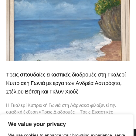
Τρεις σπουδαίες εικαστικές διαδρομές στη Γκαλερί
Κυπριακή Γωνιά με έργα των Ανδρέα Ασπρόφτα,
Στέλιου Βότση και Γκλυν Χιούζ
Η Γκαλερί Κυπριακή Γωνιά στη Λάρνακα φιλοξενεί την
ομαδική έκθεση «Τρεις Διαδρομές – Τρεις Εικαστικές
Φωνές», μια ενδιαφέρουσα εικαστική συνάντηση που φέρνει
We value your privacy
κοντά τρεις δημιουργούς με διαφορετική καλλιτεχνική
We use cookies to enhance your browsing experience, serve