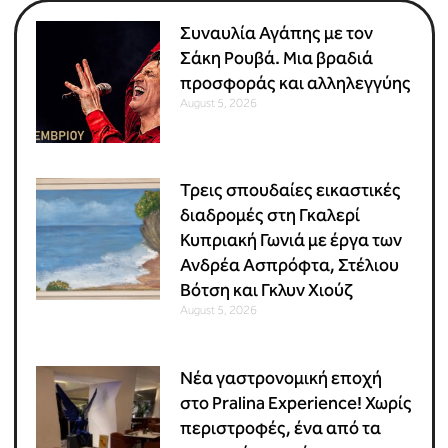
Συναυλία Αγάπης με τον
Σάκη Ρουβά. Μια βραδιά
προσφοράς και αλληλεγγύης
August 5, 2026
Τρεις σπουδαίες εικαστικές
διαδρομές στη Γκαλερί
Κυπριακή Γωνιά με έργα των
Ανδρέα Ασπρόφτα, Στέλιου
Βότση και Γκλυν Χιούζ
August 5, 2026
Νέα γαστρονομική εποχή
στο Pralina Experience! Χωρίς
περιστροφές, ένα από τα