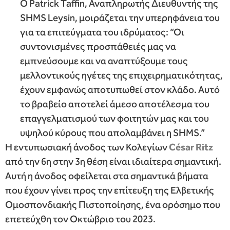
Ο Patrick Taffin, Αναπληρωτής Διευθυντής της
SHMS Leysin, μοιράζεται την υπερηφάνεια του
για τα επιτεύγματα του ιδρύματος: “Οι
συντονισμένες προσπάθειές μας να
εμπνεύσουμε και να αναπτύξουμε τους
μελλοντικούς ηγέτες της επιχειρηματικότητας,
έχουν εμφανώς αποτυπωθεί στον κλάδο. Αυτό
το βραβείο αποτελεί άμεσο αποτέλεσμα του
επαγγελματισμού των φοιτητών μας και του
υψηλού κύρους που απολαμβάνει η SHMS.”
Η εντυπωσιακή άνοδος των Κολεγίων
C
é
sar
Ritz
από την 6η στην 3η θέση είναι ιδιαίτερα σημαντική.
Αυτή η άνοδος οφείλεται στα σημαντικά βήματα
που έχουν γίνει προς την επίτευξη της Ελβετικής
Ομοσπονδιακής Πιστοποίησης, ένα ορόσημο που
επετεύχθη τον Οκτώβριο του 2023.