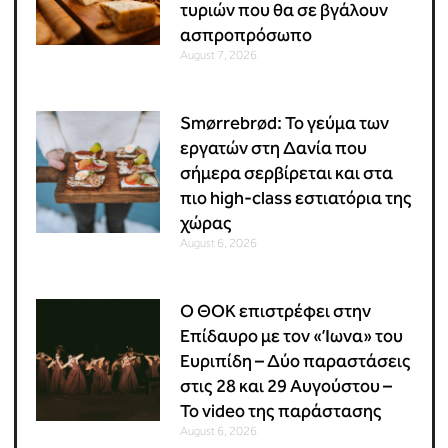
τυριών που θα σε βγάλουν
ασπροπρόσωπο
August 7, 2026
Smørrebrød: Το γεύμα των
εργατών στη Δανία που
σήμερα σερβίρεται και στα
πιο high-class εστιατόρια της
χώρας
August 6, 2026
Ο ΘΟΚ επιστρέφει στην
Επίδαυρο με τον «Ίωνα» του
Ευριπίδη – Δύο παραστάσεις
στις 28 και 29 Αυγούστου –
Το video της παράστασης
August 6, 2026