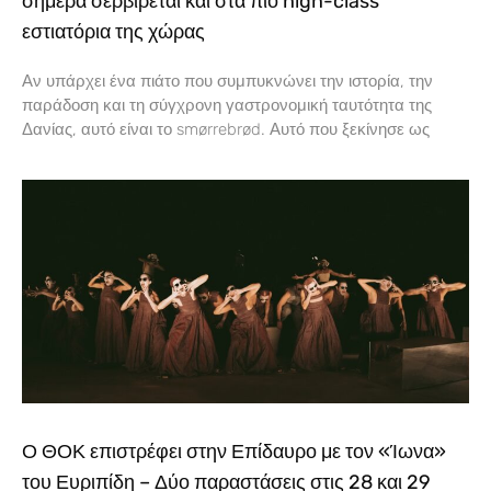
σήμερα σερβίρεται και στα πιο high-class
εστιατόρια της χώρας
Αν υπάρχει ένα πιάτο που συμπυκνώνει την ιστορία, την
παράδοση και τη σύγχρονη γαστρονομική ταυτότητα της
Δανίας, αυτό είναι το smørrebrød. Αυτό που ξεκίνησε ως
Ο ΘΟΚ επιστρέφει στην Επίδαυρο με τον «Ίωνα»
του Ευριπίδη – Δύο παραστάσεις στις 28 και 29