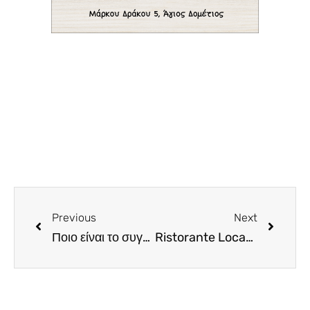
Previous
Next
Ποιο είναι το συγκοινωνιακό έργο του αιώνα στην Ευρώπη με κόστος τα 10 δις ευρώ;
Ristorante Locatelli. Δυο αστεράτοι σεφ συναντιούνται για ένα ανεπανάληπτο 4 hands γαστρονομικό event