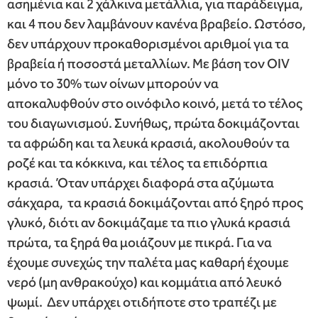
ασημένια και 2 χάλκινα μετάλλια, για παράδειγμα,
και 4 που δεν λαμβάνουν κανένα βραβείο. Ωστόσο,
δεν υπάρχουν προκαθορισμένοι αριθμοί για τα
βραβεία ή ποσοστά μεταλλίων. Με βάση τον OIV
μόνο το 30% των οίνων μπορούν να
αποκαλυφθούν στο οινόφιλο κοινό, μετά το τέλος
του διαγωνισμού. Συνήθως, πρώτα δοκιμάζονται
τα αφρώδη και τα λευκά κρασιά, ακολουθούν τα
ροζέ και τα κόκκινα, και τέλος τα επιδόρπια
κρασιά. Όταν υπάρχει διαφορά στα αζύμωτα
σάκχαρα, τα κρασιά δοκιμάζονται από ξηρό προς
γλυκό, διότι αν δοκιμάζαμε τα πιο γλυκά κρασιά
πρώτα, τα ξηρά θα μοιάζουν με πικρά. Για να
έχουμε συνεχώς την παλέτα μας καθαρή έχουμε
νερό (μη ανθρακούχο) και κομμάτια από λευκό
ψωμί. Δεν υπάρχει οτιδήποτε στο τραπέζι με