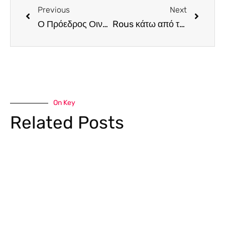
Previous
Next
Ο Πρόεδρος Οινοχόων Κύπρου, Γιώργος Κασσιανός, μιλά για τον σύγχρονο sommelier
Rous κάτω από τα αστέρια
On Key
Related Posts