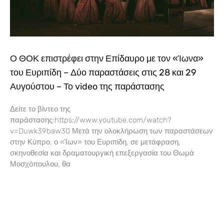
Ο ΘΟΚ επιστρέφει στην Επίδαυρο με τον «Ίωνα»
του Ευριπίδη – Δύο παραστάσεις στις 28 και 29
Αυγούστου – Το video της παράστασης
Δείτε το βίντεο της
παράστασης:https://www.youtube.com/watch?
v=Duwk39baw30 Μετά την ολοκλήρωση των παραστάσεων
στην Κύπρο, ο «Ίων» του Ευριπίδη, σε μετάφραση,
σκηνοθεσία και δραματουργική επεξεργασία του Θωμά
Μοσχόπουλου, θα