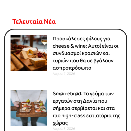
Τελευταία Νέα
Προσκάλεσες φίλους για
cheese & wine; Αυτοί είναι οι
συνδυασμοί κρασιών και
τυριών που θα σε βγάλουν
ασπροπρόσωπο
August 7, 2026
Smørrebrød: Το γεύμα των
εργατών στη Δανία που
σήμερα σερβίρεται και στα
πιο high-class εστιατόρια της
χώρας
August 6, 2026