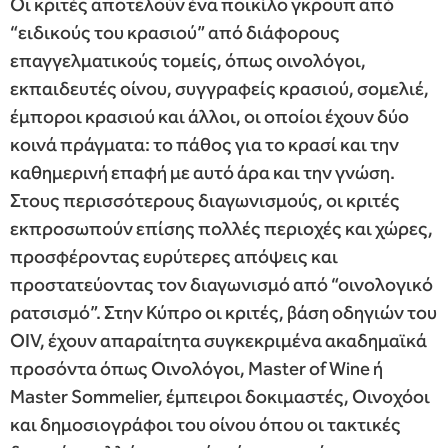
Οι κριτές αποτελούν ένα ποικίλο γκρουπ από
“ειδικούς του κρασιού” από διάφορους
επαγγελματικούς τομείς, όπως οινολόγοι,
εκπαιδευτές οίνου, συγγραφείς κρασιού, σομελιέ,
έμποροι κρασιού και άλλοι, οι οποίοι έχουν δύο
κοινά πράγματα: το πάθος για το κρασί και την
καθημερινή επαφή με αυτό άρα και την γνώση.
Στους περισσότερους διαγωνισμούς, οι κριτές
εκπροσωπούν επίσης πολλές περιοχές και χώρες,
προσφέροντας ευρύτερες απόψεις και
προστατεύοντας τον διαγωνισμό από “οινολογικό
ρατσισμό”. Στην Κύπρο οι κριτές, βάση οδηγιών του
OIV, έχουν απαραίτητα συγκεκριμένα ακαδημαϊκά
προσόντα όπως Οινολόγοι, Master of Wine ή
Master Sommelier, έμπειροι δοκιμαστές, Οινοχόοι
και δημοσιογράφοι του οίνου όπου οι τακτικές