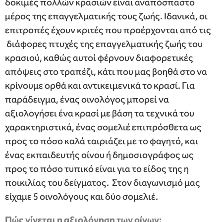
δοκιμές πολλών κρασιών είναι αναπόσπαστο
μέρος της επαγγελματικής τους ζωής. Ιδανικά, οι
επιτροπές έχουν κριτές που προέρχονται από τις
διάφορες πτυχές της επαγγελματικής ζωής του
κρασιού, καθώς αυτοί φέρνουν διαφορετικές
απόψεις στο τραπέζι, κάτι που μας βοηθά στο να
κρίνουμε ορθά και αντικειμενικά το κρασί. Για
παράδειγμα, ένας οινολόγος μπορεί να
αξιολογήσει ένα κρασί με βάση τα τεχνικά του
χαρακτηριστικά, ένας σομελιέ επιπρόσθετα ως
προς το πόσο καλά ταιριάζει με το φαγητό, και
ένας εκπαιδευτής οίνου ή δημοσιογράφος ως
προς το πόσο τυπικό είναι για το είδος της η
ποικιλίας του δείγματος. Στον διαγωνισμό μας
είχαμε 5 οινολόγους και δύο σομελιέ.
Πώς γίνεται η αξιολόγηση των οίνων;