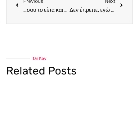
Previous
Next
…σου το είπα και τις προάλλες, ότι αν ξανασυμβεί αυτό, παίρνεις τα παπούτσια σου και φεύγεις…
Δεν έπρεπε, εγώ ως καταναλωτής να γνώριζα σε τι αντιστοιχούν τα €26 του πιάτου…αν ήξερα ότι αντιστοιχούν στη μικροσκοπική μερίδα των 125 γραμμαρίων πρωτεΐνης δε θα παράγγελνα το πιάτο
On Key
Related Posts