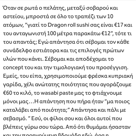
Όταν σε ρωτά ο πελάτης, μεταξύ σοβαρού και
αστείου, μπροστά σε όλο το τραπέζι των 10
ατόμων, “γιατί το Dragon roll sushi σας είναι €17 και
του ανταγωνιστή 100 μέτρα παρακάτω €12”, τότε τι
του απαντάς; Εγώ απάντησα ότι σέβομαι τον κάθε
συνάδελφο εστιάτορα και τις επιλογές πρώτων
υλών που κάνει. Σέβομαι και αποδέχομαι το
concept του και την τιμολογιακή του προσέγγιση.
Εμείς, του είπα, χρησιμοποιούμε φρέσκα κυπριακή
γαρίδα, χέλι ανώτατης ποιότητας που αγοράζουμε
€60 το κιλό, το wasabi paste μας το φτιάχνουμε
μόνοι μας…Η απάντηση που πήρα ήταν “μα ποιος
καταλάβει από ποιότητα;” Απάντησα και πάλι με
σεβασμό. ” Εσύ, οι φίλοι σου και όλοι αυτοί που
βλέπεις γύρω σου τώρα. Από ότι θυμάμαι ήσασταν
και την προηγούμενη βδομάδα εδώ, άρα η