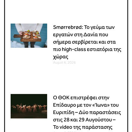
Smørrebrød: Το γεύμα των
εργατών στη Δανία που
σήμερα σερβίρεται και στα
πιο high-class εστιατόρια της
χώρας
August 6, 2026
Ο ΘΟΚ επιστρέφει στην
Επίδαυρο με τον «Ίωνα» του
Ευριπίδη – Δύο παραστάσεις
στις 28 και 29 Αυγούστου –
Το video της παράστασης