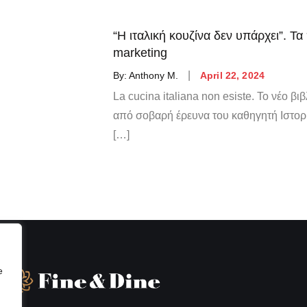
“Η ιταλική κουζίνα δεν υπάρχει”. Τ
marketing
By:
Anthony M.
April 22, 2024
La cucina italiana non esiste. Το νέο β
από σοβαρή έρευνα του καθηγητή Ιστορ
[…]
e