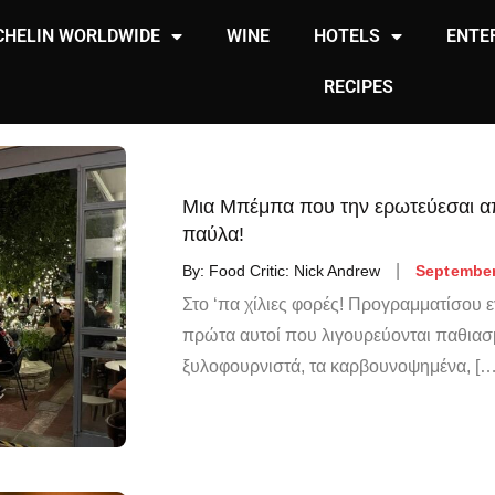
CHELIN WORLDWIDE
WINE
HOTELS
ENTE
RECIPES
Μια Μπέμπα που την ερωτεύεσαι απ
παύλα!
By:
Food Critic: Nick Andrew
September
Στο ‘πα χίλιες φορές! Προγραμματίσου εγ
πρώτα αυτοί που λιγουρεύονται παθιασ
ξυλοφουρνιστά, τα καρβουνοψημένα, […