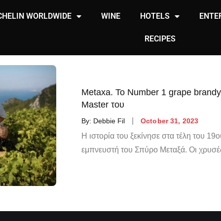
CHELIN WORLDWIDE
WINE
HOTELS
ENTE
RECIPES
Metaxa. Το Number 1 grape brandy
Master του
By:
Debbie Fil
October 31, 2023
Η ιστορία του ξεκίνησε στα τέλη του 19
εμπνευστή του Σπύρο Μεταξά. Οι χρυσές