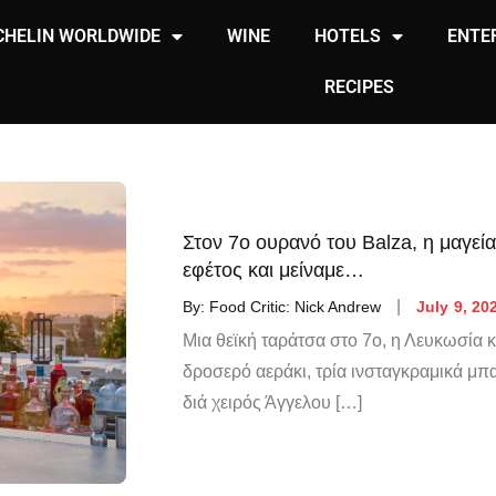
CHELIN WORLDWIDE
WINE
HOTELS
ENTE
RECIPES
Στον 7ο ουρανό του Balza, η μαγεία
εφέτος και μείναμε…
By:
Food Critic: Nick Andrew
July 9, 20
Μια θεϊκή ταράτσα στο 7ο, η Λευκωσία 
δροσερό αεράκι, τρία ινσταγκραμικά μπα
διά χειρός Άγγελου […]