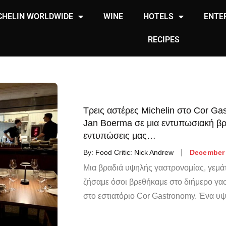
CHELIN WORLDWIDE
WINE
HOTELS
ENTE
RECIPES
Τρεις αστέρες Michelin στο Cor Ga
Jan Boerma σε μια εντυπωσιακή βρ
εντυπώσεις μας…
By:
Food Critic: Nick Andrew
December 
Μια βραδιά υψηλής γαστρονομίας, γεμάτ
ζήσαμε όσοι βρεθήκαμε στο διήμερο γ
στο εστιατόριο Cor Gastronomy. Ένα υ