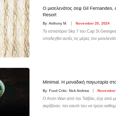
Ο μισελενάτος σεφ Gil Fernandes, 
Resort
By:
Anthony M.
November 20, 2024
Το εστιατόριο Sky 7 του Cap St Georges
υποδεχθεί αυτές τις μέρες τον μισελενά
Minimal. Η μοναδική παγωταρία στο
By:
Food Critic: Nick Andrew
November 
Ο Arvin Wan από την Ταϊβάν, είχε από μ
ακρίβειαν, τον εαυτό του να τρώει καθημ