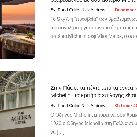
By:
Food Critic: Nick Andrew
December 
Το Sky7, η “πρεσβεία” των βραβευμένων
ανεπανάληπτη γαστρονομική εμπειρία μ
αστέρια Michelin σεφ Vítor Matos, ο ο
Στην Πάφο, τα πέντε από τα εννέα 
Michelin. Τα κριτήρια επιλογής είνα
By:
Food Critic: Nick Andrew
October 2
Ο Οδηγός Michelin, μπορεί να σου θυμίζε
1920 ο Οδηγός Michelin στη Γαλλία συμ
να […]