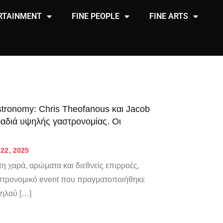
RTAINMENT
FINE PEOPLE
FINE ARTS
stronomy: Chris Theofanous και Jacob
αδιά υψηλής γαστρονομίας. Οι
22, 2025
η χαρά, αρώματα και διεθνείς επιρροές,
αστρονομικό event που πραγματοποιήθηκε
ψηλού […]