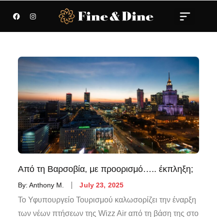
Από τη Βαρσοβία, με προορισμό….. έκπληξη;
By:
Anthony M.
July 23, 2025
Το Υφυπουργείο Τουρισμού καλωσορίζει την έναρξη
των νέων πτήσεων της Wizz Air από τη βάση της στο