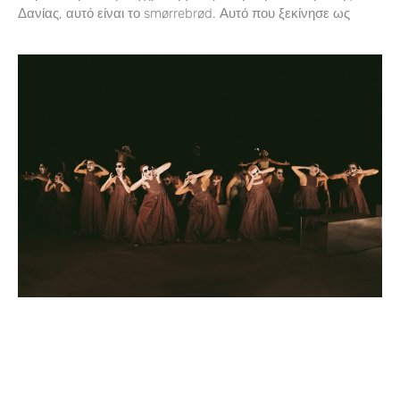
Δανίας, αυτό είναι το smørrebrød. Αυτό που ξεκίνησε ως