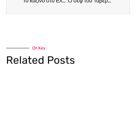
Το καζίνο στο Ελληνικό θα είναι το μεγαλύτερο κτιριακό έργο της Ευρώπης
Ο σεφ του Ταβερνείου το Ιστορικόν, Λούκας Παπαλαζάρου, μάς ανοίγει τα χαρτιά του
On Key
Related Posts