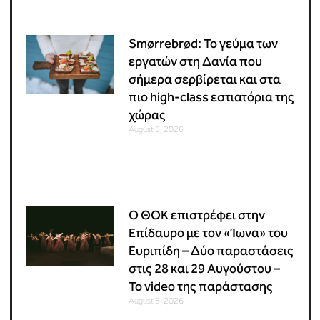
Smørrebrød: Το γεύμα των
εργατών στη Δανία που
σήμερα σερβίρεται και στα
πιο high-class εστιατόρια της
χώρας
August 6, 2026
Ο ΘΟΚ επιστρέφει στην
Επίδαυρο με τον «Ίωνα» του
Ευριπίδη – Δύο παραστάσεις
στις 28 και 29 Αυγούστου –
Το video της παράστασης
August 6, 2026