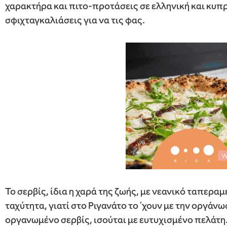
χαρακτήρα και πιτο-προτάσεις σε ελληνική και κυπρι
σφιχταγκαλιάσεις για να τις φας.
Το σερβίς, ίδια η χαρά της ζωής, με νεανικό ταπεραμ
ταχύτητα, γιατί στο Ριγανάτο το ΄χουν με την οργά
οργανωμένο σερβίς, ισούται με ευτυχισμένο πελάτη.