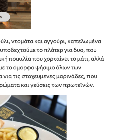
ούλι, ντομάτα και αγγούρι, καπελωμένα
 υποδεχτούμε το πλάτερ για δυο, που
κή ποικιλία που χορταίνει το μάτι, αλλά
α με το όμορφο ψήσιμο όλων των
 για τις στοχευμένες μαρινάδες, που
ρώματα και γεύσεις των πρωτεϊνών.