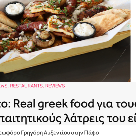
EWS
,
RESTAURANTS
,
REVIEWS
ο: Real greek food για του
αιτητικούς λάτρεις του ε
Λεωφόρο Γρηγόρη Αυξεντίου στην Πάφο