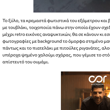
Το ξύλο, τα κρεμαστά φωτιστικά του εξάμετρου και 
με τουβλάκι, τοιχοποιία πάνω στην οποία έχουν σχε
μέχρι retro εικόνες αναψυκτικών, θα σε κάνουν κι εσ
φωτογραφίες με background το όμορφα στημένο μα
πάντως και το πιατελάκι με πιτούλες ριγανάτες, αλο
υπέροχα ψημένο χαλούμι σχάρας, που γέμισε το στόμ
απίστευτό του ουμάμι.