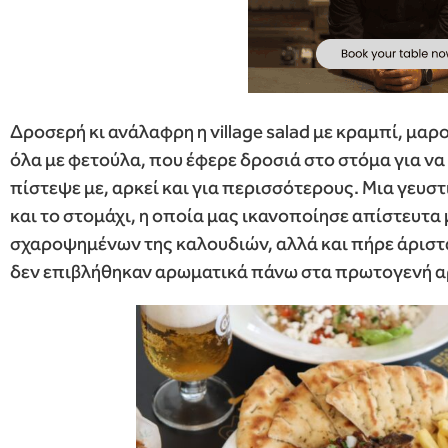
Δροσερή κι ανάλαφρη η village salad με κραμπί, μαρ
όλα με φετούλα, που έφερε δροσιά στο στόμα για να
πίστεψε με, αρκεί και για περισσότερους. Μια γευστι
και το στομάχι, η οποία μας ικανοποίησε απίστευτ
σχαροψημένων της καλουδιών, αλλά και πήρε άριστα
δεν επιβλήθηκαν αρωματικά πάνω στα πρωτογενή α