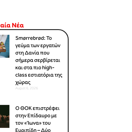
ταία Νέα
Smørrebrød: Το
γεύμα των εργατών
στη Δανία που
σήμερα σερβίρεται
και στα πιο high-
class εστιατόρια της
χώρας
August 6, 2026
Ο ΘΟΚ επιστρέφει
στην Επίδαυρο με
τον «Ίωνα» του
Ευριπίδη – Δύο