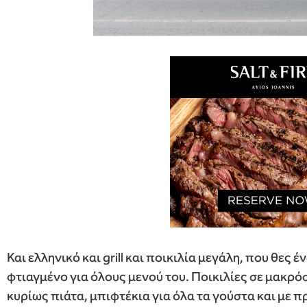
Και ελληνικό και grill και ποικιλία μεγάλη, που θες
φτιαγμένο για όλους μενού του. Ποικιλίες σε μακρό
κυρίως πιάτα, μπιφτέκια για όλα τα γούστα και με π