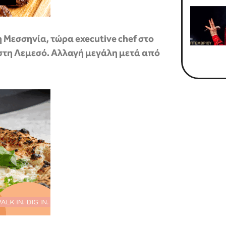
η Μεσσηνία, τώρα executive chef στο
a στη Λεμεσό. Αλλαγή μεγάλη μετά από