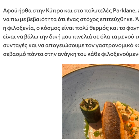
Αφού ήρθα στην Κύπρο και στο πολυτελές Parklane, a
να πω με βεβαιότητα ότι ένας στόχος επιτεύχθηκε. 
η φιλοξενία, ο κόσμος είναι πολύ θερμός και το φαγ
είναι να βάλω την δική μου πινελιά σε όλα τα μενού
συνταγές και να απογειώσουμε τον γαστρονομικό κό
σεβασμό πάντα στην ανάγκη του κάθε φιλοξενούμεν