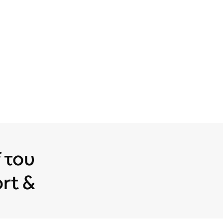
 του
ort &