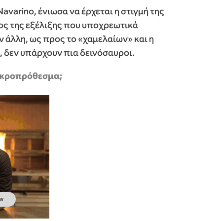
avarino, ένιωσα να έρχεται η στιγμή της
ος της εξέλιξης που υποχρεωτικά
ν άλλη, ως προς το «χαμελαίων» και η
, δεν υπάρχουν πια δεινόσαυροι.
μακροπρόθεσμα;