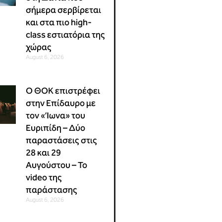
σήμερα σερβίρεται
και στα πιο high-
class εστιατόρια της
χώρας
August 6, 2026
Ο ΘΟΚ επιστρέφει
στην Επίδαυρο με
τον «Ίωνα» του
Ευριπίδη – Δύο
παραστάσεις στις
28 και 29
Αυγούστου – Το
video της
παράστασης
August 6, 2026