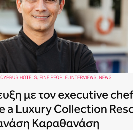
CYPRUS HOTELS
,
FINE PEOPLE
,
INTERVIEWS
,
NEWS
υξη με τον executive chef
e a Luxury Collection Res
ανάση Καραθανάση