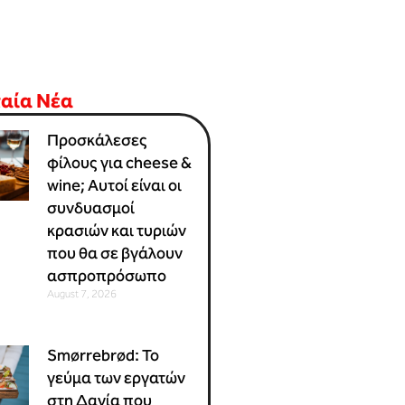
ταία Νέα
Προσκάλεσες
φίλους για cheese &
wine; Αυτοί είναι οι
συνδυασμοί
κρασιών και τυριών
που θα σε βγάλουν
ασπροπρόσωπο
August 7, 2026
Smørrebrød: Το
γεύμα των εργατών
στη Δανία που