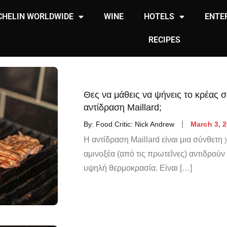
CHELIN WORLDWIDE
WINE
HOTELS
ENTE
RECIPES
Θες να μάθεις να ψήνεις το κρέας 
αντίδραση Maillard;
By:
Food Critic: Nick Andrew
March 3, 
Η αντίδραση Maillard είναι μια σύνθετη
αμινοξέα (από τις πρωτεΐνες) αντιδρού
υψηλή θερμοκρασία. Είναι […]