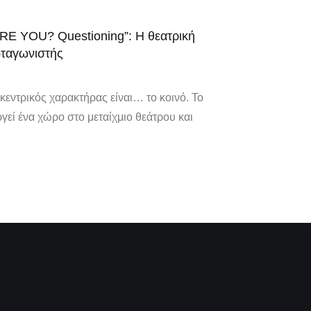
E YOU? Questioning”: H θεατρική
ωταγωνιστής
κεντρικός χαρακτήρας είναι… το κοινό. Το
ί ένα χώρο στο μεταίχμιο θεάτρου και