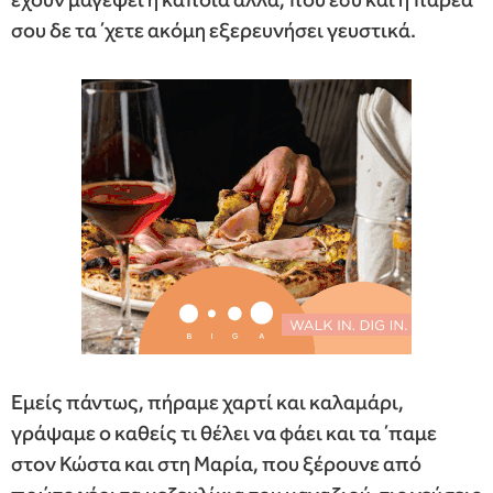
σου δε τα ΄χετε ακόμη εξερευνήσει γευστικά.
Εμείς πάντως, πήραμε χαρτί και καλαμάρι,
γράψαμε ο καθείς τι θέλει να φάει και τα ΄παμε
στον Κώστα και στη Μαρία, που ξέρουνε από