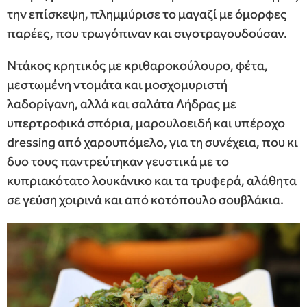
την επίσκεψη, πλημμύρισε το μαγαζί με όμορφες
παρέες, που τρωγόπιναν και σιγοτραγουδούσαν.
Ντάκος κρητικός με κριθαροκούλουρο, φέτα,
μεστωμένη ντομάτα και μοσχομυριστή
λαδορίγανη, αλλά και σαλάτα Λήδρας με
υπερτροφικά σπόρια, μαρουλοειδή και υπέροχο
dressing από χαρουπόμελο, για τη συνέχεια, που κι
δυο τους παντρεύτηκαν γευστικά με το
κυπριακότατο λουκάνικο και τα τρυφερά, αλάθητα
σε γεύση χοιρινά και από κοτόπουλο σουβλάκια.