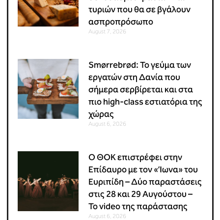
τυριών που θα σε βγάλουν
ασπροπρόσωπο
August 7, 2026
Smørrebrød: Το γεύμα των
εργατών στη Δανία που
σήμερα σερβίρεται και στα
πιο high-class εστιατόρια της
χώρας
August 6, 2026
Ο ΘΟΚ επιστρέφει στην
Επίδαυρο με τον «Ίωνα» του
Ευριπίδη – Δύο παραστάσεις
στις 28 και 29 Αυγούστου –
Το video της παράστασης
August 6, 2026