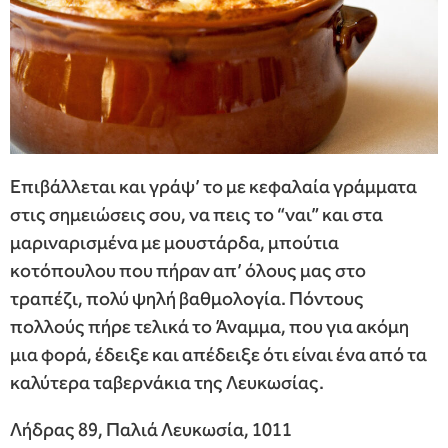
Επιβάλλεται και γράψ’ το με κεφαλαία γράμματα
στις σημειώσεις σου, να πεις το “ναι” και στα
μαριναρισμένα με μουστάρδα, μπούτια
κοτόπουλου που πήραν απ’ όλους μας στο
τραπέζι, πολύ ψηλή βαθμολογία. Πόντους
πολλούς πήρε τελικά το Άναμμα, που για ακόμη
μια φορά, έδειξε και απέδειξε ότι είναι ένα από τα
καλύτερα ταβερνάκια της Λευκωσίας.
Λήδρας 89, Παλιά Λευκωσία, 1011