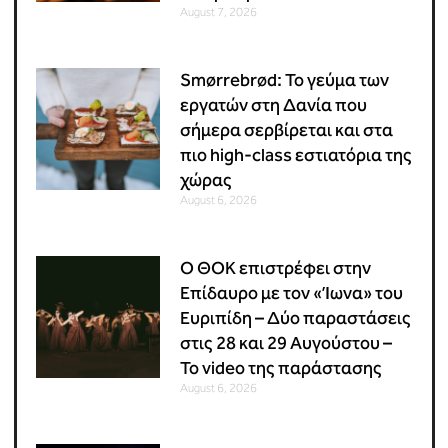
August 7, 2026
Smørrebrød: Το γεύμα των
εργατών στη Δανία που
σήμερα σερβίρεται και στα
πιο high-class εστιατόρια της
χώρας
August 6, 2026
Ο ΘΟΚ επιστρέφει στην
Επίδαυρο με τον «Ίωνα» του
Ευριπίδη – Δύο παραστάσεις
στις 28 και 29 Αυγούστου –
Το video της παράστασης
August 6, 2026