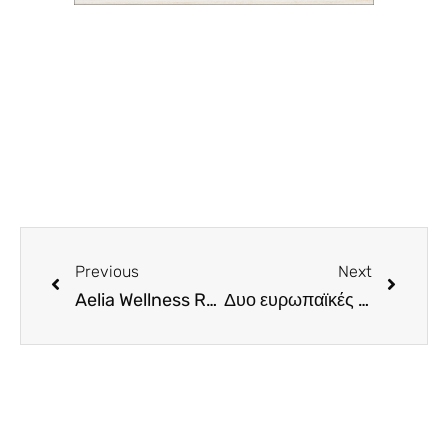
Previous
Next
Aelia Wellness Retreat. Το ρεβεγιόν παραμονής Πρωτοχρονιάς που θα σου μείνει αξέχαστο
Δυο ευρωπαϊκές χώρες ενώνονται με το μεγαλύτερο υποθαλάσσιο τούνελ αυτοκινήτων στον κόσμο. (video)