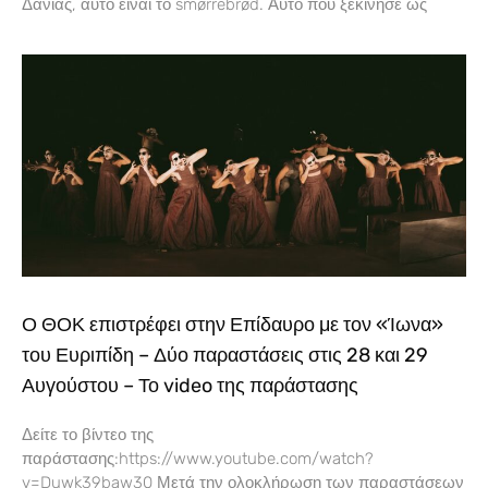
Δανίας, αυτό είναι το smørrebrød. Αυτό που ξεκίνησε ως
Ο ΘΟΚ επιστρέφει στην Επίδαυρο με τον «Ίωνα»
του Ευριπίδη – Δύο παραστάσεις στις 28 και 29
Αυγούστου – Το video της παράστασης
Δείτε το βίντεο της
παράστασης:https://www.youtube.com/watch?
v=Duwk39baw30 Μετά την ολοκλήρωση των παραστάσεων