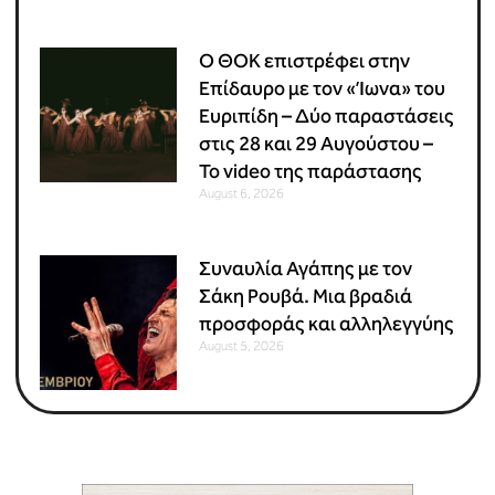
Ο ΘΟΚ επιστρέφει στην
Επίδαυρο με τον «Ίωνα» του
Ευριπίδη – Δύο παραστάσεις
στις 28 και 29 Αυγούστου –
Το video της παράστασης
August 6, 2026
Συναυλία Αγάπης με τον
Σάκη Ρουβά. Μια βραδιά
προσφοράς και αλληλεγγύης
August 5, 2026