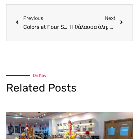
Previous
Next
Colors at Four Seasons Hotel. Dinner και σοκολασμοί εν μέσω Εβδομάδας Σοκολάτας
Η θάλασσα όλη, στο απαστράπτων εστιατόριο Thalassa
On Key
Related Posts