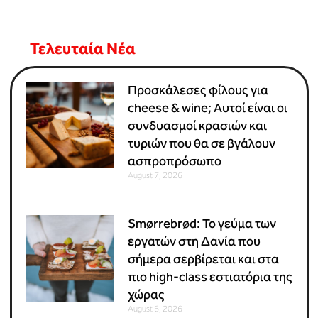
Τελευταία Νέα
Προσκάλεσες φίλους για
cheese & wine; Αυτοί είναι οι
συνδυασμοί κρασιών και
τυριών που θα σε βγάλουν
ασπροπρόσωπο
August 7, 2026
Smørrebrød: Το γεύμα των
εργατών στη Δανία που
σήμερα σερβίρεται και στα
πιο high-class εστιατόρια της
χώρας
August 6, 2026