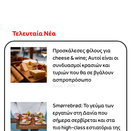
Τελευταία Νέα
Προσκάλεσες φίλους για
cheese & wine; Αυτοί είναι οι
συνδυασμοί κρασιών και
τυριών που θα σε βγάλουν
ασπροπρόσωπο
August 7, 2026
Smørrebrød: Το γεύμα των
εργατών στη Δανία που
σήμερα σερβίρεται και στα
πιο high-class εστιατόρια της