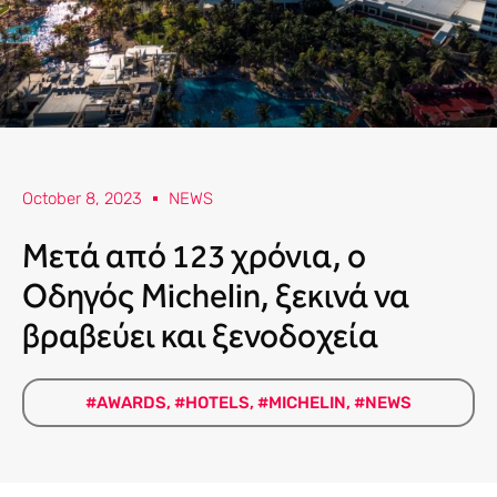
October 8, 2023
NEWS
Μετά από 123 χρόνια, ο
Οδηγός Michelin, ξεκινά να
βραβεύει και ξενοδοχεία
#AWARDS
,
#HOTELS
,
#MICHELIN
,
#NEWS