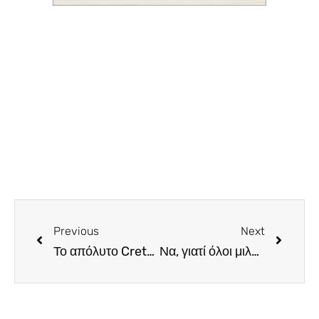
Previous
Next
Το απόλυτο Cretan massage experience με ελαιόλαδο και ρακί στο Nyx Limassol Hotel
Να, γιατί όλοι μιλάνε για το brunch του Antasia!