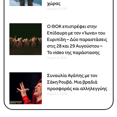
χώρας
August 6, 2026
Ο ΘΟΚ επιστρέφει στην
Επίδαυρο με τον «Ίωνα» του
Ευριπίδη – Δύο παραστάσεις
στις 28 και 29 Αυγούστου –
Το video της παράστασης
August 6, 2026
Συναυλία Αγάπης με τον
Σάκη Ρουβά. Μια βραδιά
προσφοράς και αλληλεγγύης
August 5, 2026