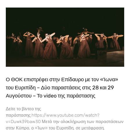
Ο ΘΟΚ επιστρέφει στην Επίδαυρο με τον «Ίωνα»
του Ευριπίδη – Δύο παραστάσεις στις 28 και 29
Αυγούστου – Το video της παράστασης
Δείτε το βίντεο της
παράστασης:https://www.youtube.com/watch?
v=Duwk39baw30 Μετά την ολοκλήρωση των παραστάσεων
στην Κύπρο, ο «Ίων» του Ευριπίδη, σε μετάφραση,