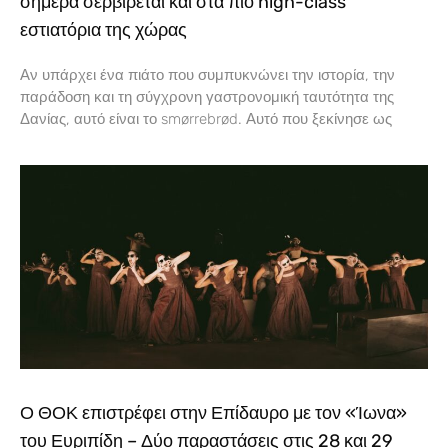
σήμερα σερβίρεται και στα πιο high-class
εστιατόρια της χώρας
Αν υπάρχει ένα πιάτο που συμπυκνώνει την ιστορία, την
παράδοση και τη σύγχρονη γαστρονομική ταυτότητα της
Δανίας, αυτό είναι το smørrebrød. Αυτό που ξεκίνησε ως
Ο ΘΟΚ επιστρέφει στην Επίδαυρο με τον «Ίωνα»
του Ευριπίδη – Δύο παραστάσεις στις 28 και 29