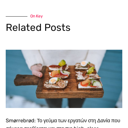
On Key
Related Posts
Smørrebrød: Το γεύμα των εργατών στη Δανία που