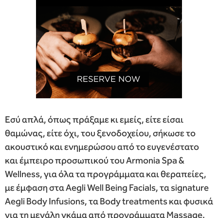
Εσύ απλά, όπως πράξαμε κι εμείς, είτε είσαι
θαμώνας, είτε όχι, του ξενοδοχείου, σήκωσε το
ακουστικό και ενημερώσου από το ευγενέστατο
και έμπειρο προσωπικού του Armonia Spa &
Wellness, για όλα τα προγράμματα και θεραπείες,
με έμφαση στα Aegli Well Being Facials, τα signature
Aegli Body Infusions, τα Body treatments και φυσικά
για τη μεγάλη γκάμα από προγράμματα Massage.