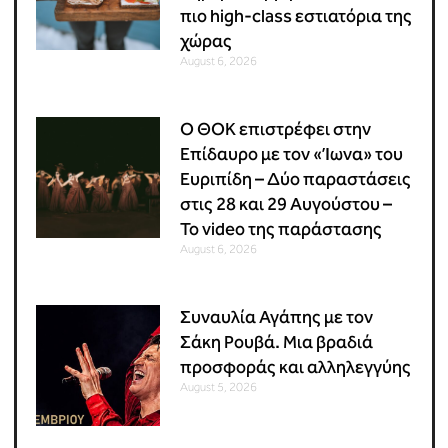
πιο high-class εστιατόρια της
χώρας
August 6, 2026
Ο ΘΟΚ επιστρέφει στην
Επίδαυρο με τον «Ίωνα» του
Ευριπίδη – Δύο παραστάσεις
στις 28 και 29 Αυγούστου –
Το video της παράστασης
August 6, 2026
Συναυλία Αγάπης με τον
Σάκη Ρουβά. Μια βραδιά
προσφοράς και αλληλεγγύης
August 5, 2026