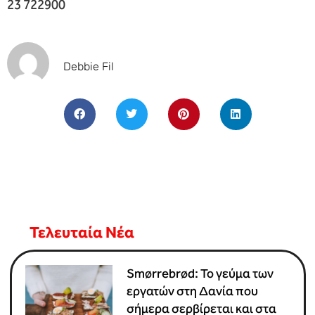
23 722900
Debbie Fil
Τελευταία Νέα
Smørrebrød: Το γεύμα των
εργατών στη Δανία που
σήμερα σερβίρεται και στα