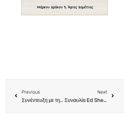
Previous
Next
Συνέντευξη με την οινοχόο Iwona Hereda, τo πρώτo μέλος τoυ CYSOMMS που απέκτησε το Δίπλωμα ASI
Συναυλία Ed Sheeran στην Κύπρο. Sold out από τώρα η πρώτη βραδιά