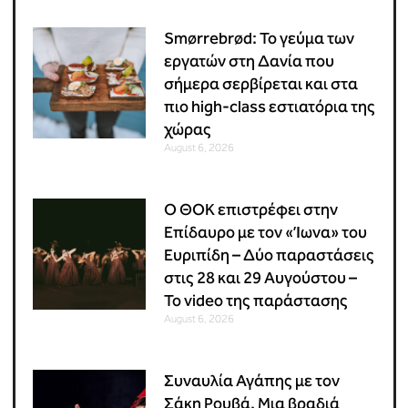
Smørrebrød: Το γεύμα των
εργατών στη Δανία που
σήμερα σερβίρεται και στα
πιο high-class εστιατόρια της
χώρας
August 6, 2026
Ο ΘΟΚ επιστρέφει στην
Επίδαυρο με τον «Ίωνα» του
Ευριπίδη – Δύο παραστάσεις
στις 28 και 29 Αυγούστου –
Το video της παράστασης
August 6, 2026
Συναυλία Αγάπης με τον
Σάκη Ρουβά. Μια βραδιά