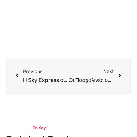
Previous
Next
Η Sky Express σε ταξιδεύει με εκπτώσεις μέχρι 30% αυτό το καλοκαίρι
Οι Πασχαλινές σου διακοπές εφέτος, είναι Capo Bay.
On Key