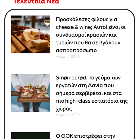
Τελευταία Νέα
Προσκάλεσες φίλους για
cheese & wine; Αυτοί είναι οι
συνδυασμοί κρασιών και
τυριών που θα σε βγάλουν
ασπροπρόσωπο
August 7, 2026
Smørrebrød: Το γεύμα των
εργατών στη Δανία που
σήμερα σερβίρεται και στα
πιο high-class εστιατόρια της
χώρας
August 6, 2026
Ο ΘΟΚ επιστρέφει στην