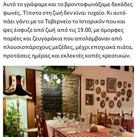
Αυτό το γράψαμε και το βροντοφωνάξαμε δεκάδες
φωνές. Τίποτα στη ζωή δεν είναι τυχαίο. Κι αυτό
πάει γάντι με το Ταβερνείο το Ιστορικόν που και
ψες έσφυζε από ζωή από τις 19.00, με όμορφες
παρέες και ζευγαράκια που απολάμβαναν από
πλουσιοπάροχους μεζέδες, μέχρι εποχιακά πιάτα,
προτάσεις ημέρας και εκλεκτές κοπές κρεατικών.