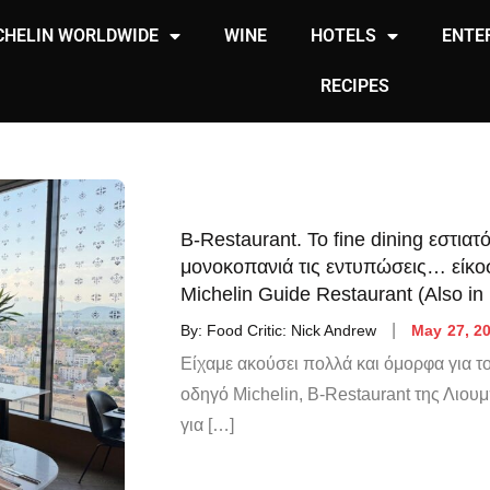
CHELIN WORLDWIDE
WINE
HOTELS
ENTE
RECIPES
B-Restaurant. Το fine dining εστιατ
μονοκοπανιά τις εντυπώσεις… είκο
Michelin Guide Restaurant (Also in 
By:
Food Critic: Nick Andrew
May 27, 2
Είχαμε ακούσει πολλά και όμορφα για τ
οδηγό Michelin, B-Restaurant της Λιουμπ
για […]