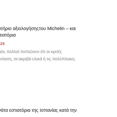
ριο αξιολογήσηςτου Michelin – και
τιατόρια
026
α, πολλοί πιστεύουν ότι οι κριτές
ίαση, τα ακριβά υλικά ή τις πολύπλοκες
άτα εστιατόρια της Ισπανίας κατά την