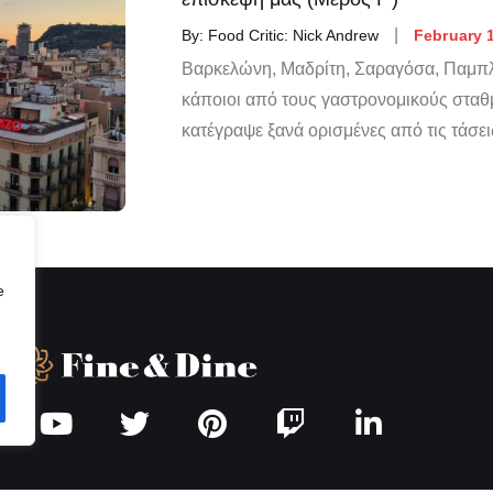
By:
Food Critic: Nick Andrew
February 1
Βαρκελώνη, Μαδρίτη, Σαραγόσα, Παμπλ
κάποιοι από τους γαστρονομικούς σταθ
κατέγραψε ξανά ορισμένες από τις τάσει
e