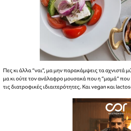
Πες κι άλλα “ναι”, μα μην παρακάμψεις τα αχνιστά μ
μα κι ούτε τον ανάλαφρο μουσακά που η “μαμά” πο
τις διατροφικές ιδιαιτερότητες. Και vegan και lactose