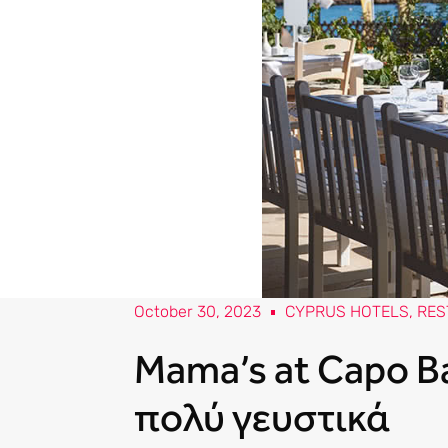
October 30, 2023
CYPRUS HOTELS
,
RES
Mama’s at Capo Ba
πολύ γευστικά