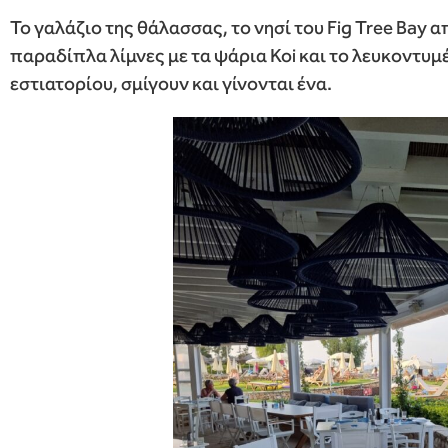
Το γαλάζιο της θάλασσας, το νησί του Fig Tree Bay α
παραδίπλα λίμνες με τα ψάρια Koi και το λευκοντυμ
εστιατορίου, σμίγουν και γίνονται ένα.