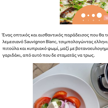
Ένας οπτικός και αισθαντικός παράδεισος που θα το
λεμεσιανό Sauvignon Blanc, τσιμπολογώντας ελληνι
πιτούλα και κυπριακό ψωμί, μαζί με βοτανοευλογημ
γαριδάκι, από αυτό που δε σταματάς να τρως.