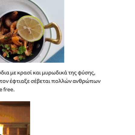
ύδια με κρασί και μυρωδικά της φύσης,
υ τον έφτιαξε σέβεται πολλών ανθρώπων
 free.