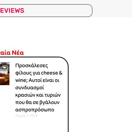
EVIEWS
ταία Νέα
Προσκάλεσες
φίλους για cheese &
wine; Αυτοί είναι οι
συνδυασμοί
κρασιών και τυριών
που θα σε βγάλουν
ασπροπρόσωπο
August 7, 2026