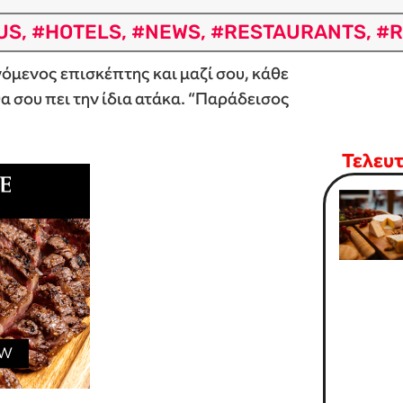
US
,
#HOTELS
,
#NEWS
,
#RESTAURANTS
,
#R
όμενος επισκέπτης και μαζί σου, κάθε
α σου πει την ίδια ατάκα. “Παράδεισος
Τελευ