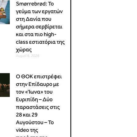
Smørrebrød: Το
γεύμα των εργατών
στη Δανία που
σήμερα σερβίρεται
και στα πιο high-
class εστιατόρια της
χώρας
August 6, 2026
Ο ΘΟΚ επιστρέφει
στην Επίδαυρο με
τον «Ίωνα» του
Ευριπίδη – Δύο
παραστάσεις στις
28 και 29
Αυγούστου – Το
video της