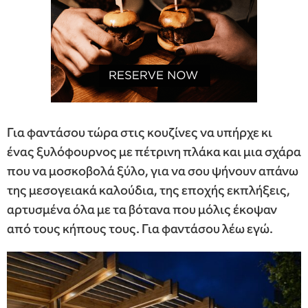
Για φαντάσου τώρα στις κουζίνες να υπήρχε κι
ένας ξυλόφουρνος με πέτρινη πλάκα και μια σχάρα
που να μοσκοβολά ξύλο, για να σου ψήνουν απάνω
της μεσογειακά καλούδια, της εποχής εκπλήξεις,
αρτυσμένα όλα με τα βότανα που μόλις έκοψαν
από τους κήπους τους. Για φαντάσου λέω εγώ.