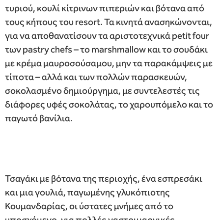
τυριού, κουλί κίτρινων πιπεριών και βότανα από
τους κήπους του resort. Τα κινητά ανασηκώνονται,
για να αποθανατίσουν τα αριστοτεχνικά petit four
των pastry chefs – το marshmallow και το σουδάκι
με κρέμα μαυροσούσαμου, μην τα παρακάμψεις με
τίποτα – αλλά και των πολλών παρασκευών,
σοκολασμένο δημιούργημα, με συντελεστές τις
διάφορες υφές σοκολάτας, το χαρουπόμελο και το
παγωτό βανίλια.
Τσαγάκι με βότανα της περιοχής, ένα εσπρεσάκι
και μια γουλιά, παγωμένης γλυκόπιοτης
Κουμανδαρίας, οι ύστατες μνήμες από το
υποσχόμενο, για πολλές γαστριμαργικές