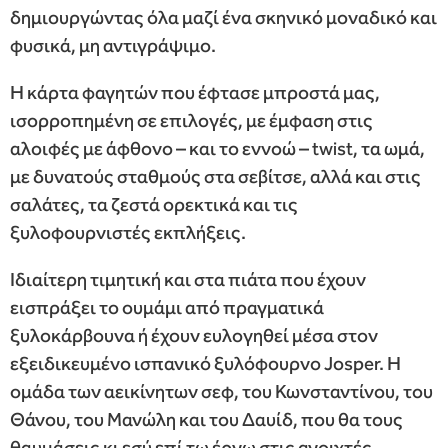
δημιουργώντας όλα μαζί ένα σκηνικό μοναδικό και
φυσικά, μη αντιγράψιμο.
Η κάρτα φαγητών που έφτασε μπροστά μας,
ισορροπημένη σε επιλογές, με έμφαση στις
αλοιφές με άφθονο – και το εννοώ – twist, τα ωμά,
με δυνατούς σταθμούς στα σεβίτσε, αλλά και στις
σαλάτες, τα ζεστά ορεκτικά και τις
ξυλοφουρνιστές εκπλήξεις.
Ιδιαίτερη τιμητική και στα πιάτα που έχουν
εισπράξει το ουμάμι από πραγματικά
ξυλοκάρβουνα ή έχουν ευλογηθεί μέσα στον
εξειδικευμένο ισπανικό ξυλόφουρνο Josper. H
ομάδα των αεικίνητων σεφ, του Κωνσταντίνου, του
Θάνου, του Μανώλη και του Δαυίδ, που θα τους
θαυμάσεις κι εσύ επί τω έργω στις ανοιχτές