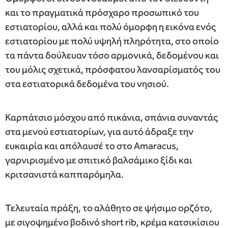
και το πραγματικά πρόσχαρο προσωπικό του
εστιατορίου, αλλά και πολύ όμορφη η εικόνα ενός
εστιατορίου με πολύ υψηλή πληρότητα, στο οποίο
τα πάντα δούλευαν τόσο αρμονικά, δεδομένου και
του μόλις σχετικά, πρόσφατου λανσαρίσματός του
στα εστιατορικά δεδομένα του νησιού.
Καρπάτσιο μόσχου από πικάνια, σπάνια συναντάς
στα μενού εστιατορίων, για αυτό άδραξε την
ευκαιρία και απόλαυσέ το στο Amaracus,
γαρνιρισμένο με σπιτικό βαλσάμικο ξίδι και
κριτσανιστά καππαρόμηλα.
Τελευταία πράξη, το αλάθητο σε ψήσιμο ορζότο,
με σιγοψημένο βοδινό short rib, κρέμα κατσικίσιου