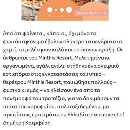
Από ότι φαίνεται, κάποιοι, όχι μόνο το
φαντάστηκαν, μα έβαλαν ολάκερο το σενάριο στο
χαρτί, το μελέτησαν καλά και το έκαναν πράξη. Οι
άνθρωποι του Minthis Resort. Μελετημένα κι
οργανωμένα, αγάλι αγάλι, στήθηκε ένα ονειρικό
εστιατόριο στις εγκαταστάσεις του υπερ –
θερέτρου Minthis Resort, που ώθησε πολλούς –
φυσικά κι εμάς – να κλείσουν ένα από τα
πανέμορφά του τραπέζια, για να δοκιμάσουν τα
πιάτα του κορυφαίου, πολυταξιδεμένου, μα
πρωτίστως εμπειρότατου Ελλαδίτη executive chef
Δημήτρη Κατριβέση.