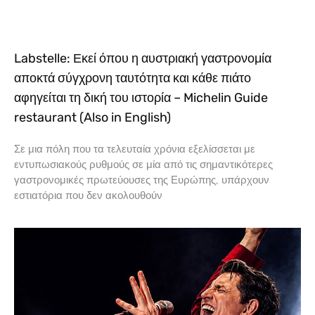
Labstelle: Εκεί όπου η αυστριακή γαστρονομία
αποκτά σύγχρονη ταυτότητα και κάθε πιάτο
αφηγείται τη δική του ιστορία – Michelin Guide
restaurant (Also in English)
Σε μια πόλη που τα τελευταία χρόνια εξελίσσεται με
εντυπωσιακούς ρυθμούς σε μία από τις σημαντικότερες
γαστρονομικές πρωτεύουσες της Ευρώπης, υπάρχουν
εστιατόρια που δεν ακολουθούν