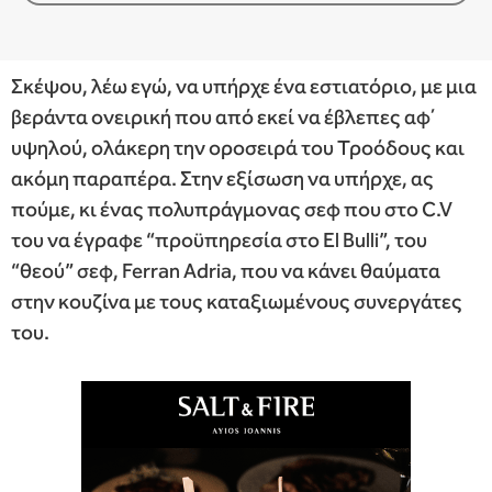
Σκέψου, λέω εγώ, να υπήρχε ένα εστιατόριο, με μια
βεράντα ονειρική που από εκεί να έβλεπες αφ΄
υψηλού, ολάκερη την οροσειρά του Τροόδους και
ακόμη παραπέρα. Στην εξίσωση να υπήρχε, ας
πούμε, κι ένας πολυπράγμονας σεφ που στο C.V
του να έγραφε “προϋπηρεσία στο El Bulli”, του
“θεού” σεφ, Ferran Adria, που να κάνει θαύματα
στην κουζίνα με τους καταξιωμένους συνεργάτες
του.