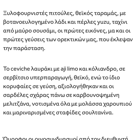
Ξυλοφουρνιστές πιτούλες, θεϊκός ταραμάς, με
βοτανοευλογημένο λάδι και πέρλες yuzu, ταχίνι
από μαύρο σουσάμι, οι πρώτες εικόνες, μα και οι
πρώτες γεύσεις των ορεκτικών μας, που έκλεψαν
την παράσταση.
Το ceviche λαυράκι με aji limo και κόλιανδρο, σε
σερβίτσιο υπερπαραγωγή, θεϊκό, ενώ το ίδιο
κορυφαίες σε γεύση, αξιολογήθηκαν και οι
σαρδέλες σχάρας πάνω σε καρβουνοψημένη
μελιτζάνα, νοτισμένα όλα με μολάσσα χαρουπιού
και μαριναρισμένες σταφίδες σουλτανίνα.
Όμορφοι οι οινοσυνδυασμοί από τον διευθυντή