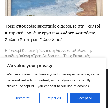
Τρεις σπουδαίες εικαστικές διαδρομές στη Γκαλερί
Κυπριακή Γωνιά με έργα των Ανδρέα Ασπρόφτα,
Στέλιου Βότση και Γκλυν Χιούζ
Η Γκαλερί Κυπριακή Γωνιά στη Λάρνακα φιλοξενεί την
ομαδική έκθεση «Τρεις Διαδρομές – Τρεις Εικαστικές
Φωνές», μια ενδιαφέρουσα εικαστική συνάντηση που φέρνει
We value your privacy
κοντά τρεις δημιουργούς με διαφορετική καλλιτεχνική
We use cookies to enhance your browsing experience, serve
personalized ads or content, and analyze our traffic. By
clicking "Accept All", you consent to our use of cookies.
Customize
Reject All
Accept All