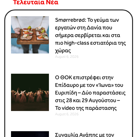
Τελευταία Νέα
Smørrebrød: Το γεύμα των
εργατών στη Δανία που
σήμερα σερβίρεται και στα
πιο high-class εστιατόρια της
χώρας
August 6, 2026
Ο ΘΟΚ επιστρέφει στην
Επίδαυρο με τον «Ίωνα» του
Ευριπίδη – Δύο παραστάσεις
στις 28 και 29 Αυγούστου –
Το video της παράστασης
August 6, 2026
Συναυλία Αγάπης με τον