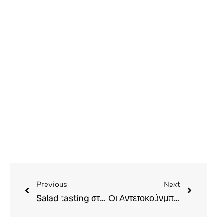
Previous
Next
Salad tasting στο Minthis Clubhouse restaurant. Και ήταν όλες τους υπέροχες
Οι Αντετοκούνμπο, μπαίνουν και στο χώρο του ελληνικού κρασιού